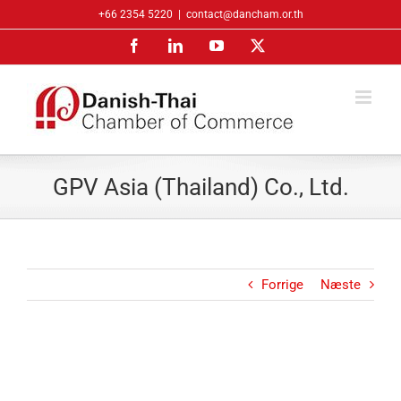
Skip
+66 2354 5220
|
contact@dancham.or.th
to
Facebook
LinkedIn
YouTube
X
content
GPV Asia (Thailand) Co., Ltd.
Forrige
Næste